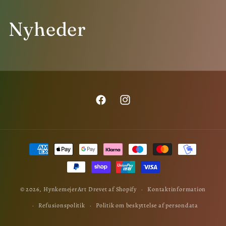
Nyheder
Facebook
Instagram
Betalingsmetoder
© 2026,
HynkemejerArt
Drevet af Shopify
Kontaktinformation
Refusionspolitik
Politik om beskyttelse af persondata